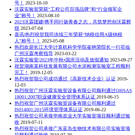
号！
2023-10-10
沃霖实验室荣获“工程公司百强品牌”和“行业领军企
业”称号！
2023-08-10
2023沃霖团建|携手同行扬青春之志，共筑梦想创沃霖辉
煌
2023-07-04
喜讯|热烈祝贺我司连续三年荣获“纳税信用A级纳税
人”称号！！
2023-05-08
热烈欢迎长江大学计算机科学学院崔艳荣院长一行莅临
广州沃霖考察指导
2023-03-22
沃霖实验室|2023年中秋•国庆活动及放假通知
2023-09-27
祝贺湖南某科技发展有限公司水泥检测实验室工程顺利
完工！
2019-12-05
热烈祝贺我公司成功通过《高新技术企业》认证
2019-
12-03
热烈祝贺广州沃霖实验室设备有限公司顺利通过OHSAS
18001:2007职业健康安全管理体系认证
2019-06-15
热烈祝贺广州沃霖实验室设备有限公司顺利通过
IS014001:2015环境管理体系认证
2019-06-22
热烈祝贺公司承接华南农业大学实验室项目顺利通过验
收
2019-07-11
热烈祝贺公司承接广东蓝岛生物技术有限公司实验室项
目顺利通过验收
2019-07-29