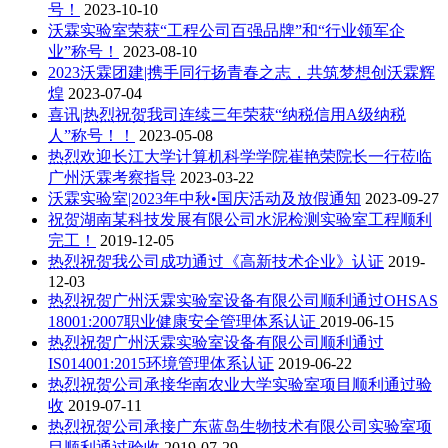
号！
2023-10-10
沃霖实验室荣获“工程公司百强品牌”和“行业领军企
业”称号！
2023-08-10
2023沃霖团建|携手同行扬青春之志，共筑梦想创沃霖辉
煌
2023-07-04
喜讯|热烈祝贺我司连续三年荣获“纳税信用A级纳税
人”称号！！
2023-05-08
热烈欢迎长江大学计算机科学学院崔艳荣院长一行莅临
广州沃霖考察指导
2023-03-22
沃霖实验室|2023年中秋•国庆活动及放假通知
2023-09-27
祝贺湖南某科技发展有限公司水泥检测实验室工程顺利
完工！
2019-12-05
热烈祝贺我公司成功通过《高新技术企业》认证
2019-
12-03
热烈祝贺广州沃霖实验室设备有限公司顺利通过OHSAS
18001:2007职业健康安全管理体系认证
2019-06-15
热烈祝贺广州沃霖实验室设备有限公司顺利通过
IS014001:2015环境管理体系认证
2019-06-22
热烈祝贺公司承接华南农业大学实验室项目顺利通过验
收
2019-07-11
热烈祝贺公司承接广东蓝岛生物技术有限公司实验室项
目顺利通过验收
2019-07-29