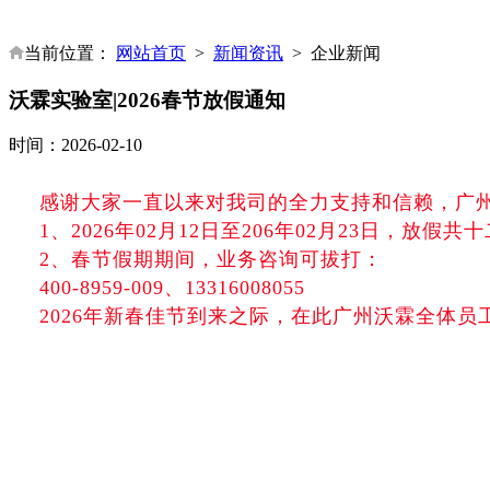
当前位置：
网站首页
>
新闻资讯
>
企业新闻
沃霖实验室|2026春节放假通知
时间：2026-02-10
感谢大家一直以来对我司的全力支持和信赖，广
1、202
6
年
02月
12
日至
20
6
年
02月
23
日，放假共十
2、春节假期期间，业务咨询可拔打：
400-8959-009、13316008055
202
6
年新春佳节到来之际，在此广州沃霖全体员