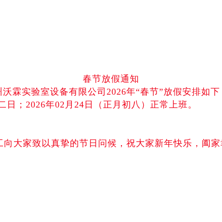
春节放假通知
州沃霖实验室设备有限公司
202
6
年
“春节”放假安排如下
二
日；
202
6
年
02月
24
日（正月初
八
）正常上班。
工向大家致以真挚的节日问候，祝大家新年快乐，阖家