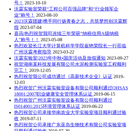
号！
2023-10-10
沃霖实验室荣获“工程公司百强品牌”和“行业领军企
业”称号！
2023-08-10
2023沃霖团建|携手同行扬青春之志，共筑梦想创沃霖辉
煌
2023-07-04
喜讯|热烈祝贺我司连续三年荣获“纳税信用A级纳税
人”称号！！
2023-05-08
热烈欢迎长江大学计算机科学学院崔艳荣院长一行莅临
广州沃霖考察指导
2023-03-22
沃霖实验室|2023年中秋•国庆活动及放假通知
2023-09-27
祝贺湖南某科技发展有限公司水泥检测实验室工程顺利
完工！
2019-12-05
热烈祝贺我公司成功通过《高新技术企业》认证
2019-
12-03
热烈祝贺广州沃霖实验室设备有限公司顺利通过OHSAS
18001:2007职业健康安全管理体系认证
2019-06-15
热烈祝贺广州沃霖实验室设备有限公司顺利通过
IS014001:2015环境管理体系认证
2019-06-22
热烈祝贺公司承接华南农业大学实验室项目顺利通过验
收
2019-07-11
热烈祝贺公司承接广东蓝岛生物技术有限公司实验室项
目顺利通过验收
2019-07-29