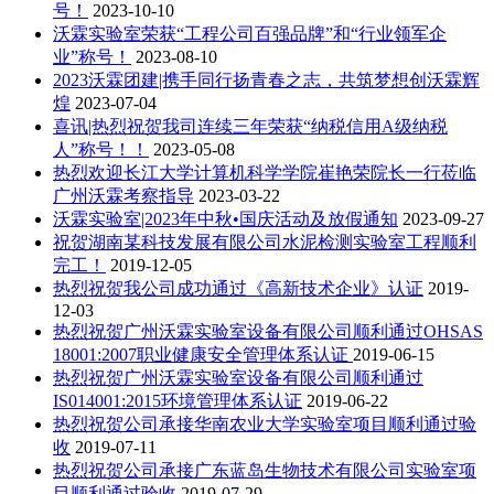
号！
2023-10-10
沃霖实验室荣获“工程公司百强品牌”和“行业领军企
业”称号！
2023-08-10
2023沃霖团建|携手同行扬青春之志，共筑梦想创沃霖辉
煌
2023-07-04
喜讯|热烈祝贺我司连续三年荣获“纳税信用A级纳税
人”称号！！
2023-05-08
热烈欢迎长江大学计算机科学学院崔艳荣院长一行莅临
广州沃霖考察指导
2023-03-22
沃霖实验室|2023年中秋•国庆活动及放假通知
2023-09-27
祝贺湖南某科技发展有限公司水泥检测实验室工程顺利
完工！
2019-12-05
热烈祝贺我公司成功通过《高新技术企业》认证
2019-
12-03
热烈祝贺广州沃霖实验室设备有限公司顺利通过OHSAS
18001:2007职业健康安全管理体系认证
2019-06-15
热烈祝贺广州沃霖实验室设备有限公司顺利通过
IS014001:2015环境管理体系认证
2019-06-22
热烈祝贺公司承接华南农业大学实验室项目顺利通过验
收
2019-07-11
热烈祝贺公司承接广东蓝岛生物技术有限公司实验室项
目顺利通过验收
2019-07-29