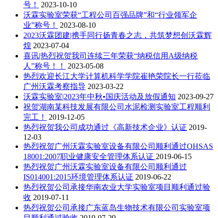
号！
2023-10-10
沃霖实验室荣获“工程公司百强品牌”和“行业领军企
业”称号！
2023-08-10
2023沃霖团建|携手同行扬青春之志，共筑梦想创沃霖辉
煌
2023-07-04
喜讯|热烈祝贺我司连续三年荣获“纳税信用A级纳税
人”称号！！
2023-05-08
热烈欢迎长江大学计算机科学学院崔艳荣院长一行莅临
广州沃霖考察指导
2023-03-22
沃霖实验室|2023年中秋•国庆活动及放假通知
2023-09-27
祝贺湖南某科技发展有限公司水泥检测实验室工程顺利
完工！
2019-12-05
热烈祝贺我公司成功通过《高新技术企业》认证
2019-
12-03
热烈祝贺广州沃霖实验室设备有限公司顺利通过OHSAS
18001:2007职业健康安全管理体系认证
2019-06-15
热烈祝贺广州沃霖实验室设备有限公司顺利通过
IS014001:2015环境管理体系认证
2019-06-22
热烈祝贺公司承接华南农业大学实验室项目顺利通过验
收
2019-07-11
热烈祝贺公司承接广东蓝岛生物技术有限公司实验室项
目顺利通过验收
2019-07-29