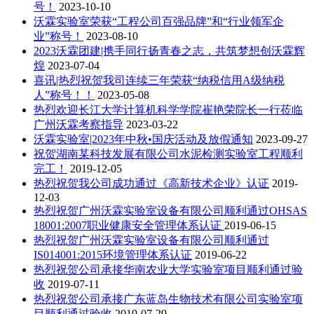
号！
2023-10-10
沃霖实验室荣获“工程公司百强品牌”和“行业领军企
业”称号！
2023-08-10
2023沃霖团建|携手同行扬青春之志，共筑梦想创沃霖辉
煌
2023-07-04
喜讯|热烈祝贺我司连续三年荣获“纳税信用A级纳税
人”称号！！
2023-05-08
热烈欢迎长江大学计算机科学学院崔艳荣院长一行莅临
广州沃霖考察指导
2023-03-22
沃霖实验室|2023年中秋•国庆活动及放假通知
2023-09-27
祝贺湖南某科技发展有限公司水泥检测实验室工程顺利
完工！
2019-12-05
热烈祝贺我公司成功通过《高新技术企业》认证
2019-
12-03
热烈祝贺广州沃霖实验室设备有限公司顺利通过OHSAS
18001:2007职业健康安全管理体系认证
2019-06-15
热烈祝贺广州沃霖实验室设备有限公司顺利通过
IS014001:2015环境管理体系认证
2019-06-22
热烈祝贺公司承接华南农业大学实验室项目顺利通过验
收
2019-07-11
热烈祝贺公司承接广东蓝岛生物技术有限公司实验室项
目顺利通过验收
2019-07-29